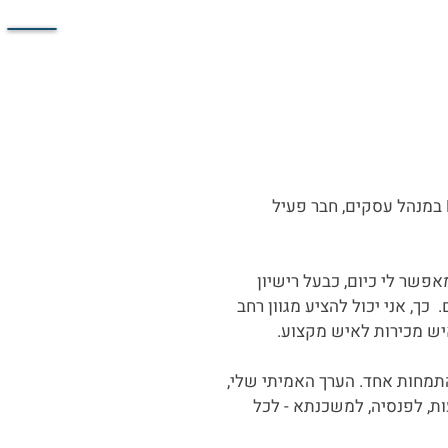
תעודות ותארים: רישיון פנסיוני (משרד האוצר), רישיון ניהול השקעות (רשות ניירות ערך), MBA במנהל עסקים, חבר פעיל
פשר לי כיום, כבעל רישיון
כך, אני יכול להציע מגוון רחב
יש מכירות לאיש מקצוע.
הם מתמקד בתחום התמחות אחד. הערך האמיתי שלי,
, לפנסיה, למשכנתא - לכל